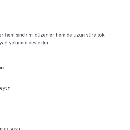
ller hem sindirimi düzenler hem de uzun süre tok
 yağ yakımını destekler.
nü
eytin
limon sosu