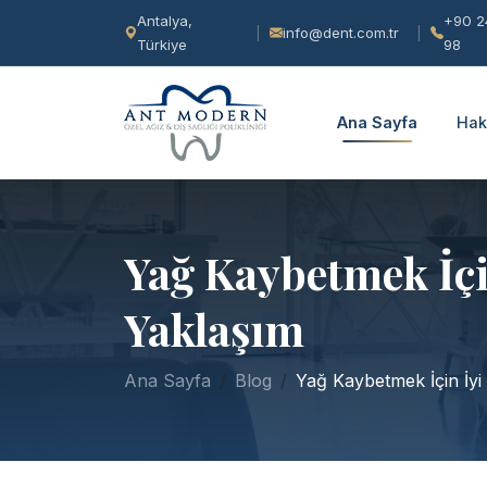
Antalya,
+90 2
info@dent.com.tr
Türkiye
98
Ana Sayfa
Hak
Yağ Kaybetmek İçin
Yaklaşım
Ana Sayfa
Blog
Yağ Kaybetmek İçin İyi 