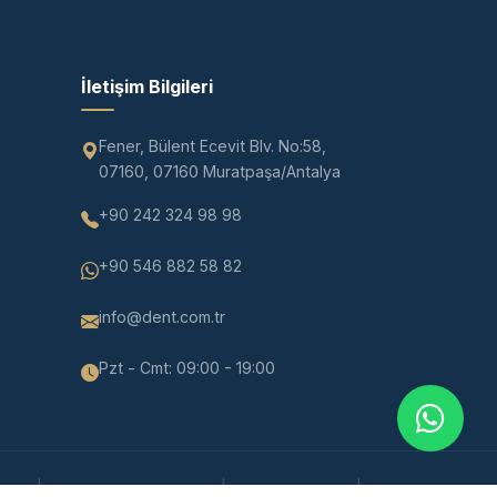
İletişim Bilgileri
Fener, Bülent Ecevit Blv. No:58,
07160, 07160 Muratpaşa/Antalya
+90 242 324 98 98
+90 546 882 58 82
info@dent.com.tr
Pzt - Cmt: 09:00 - 19:00
|
|
|
tni
Sıkça Sorulan Sorular
Bizimle Çalışın