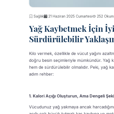
Sağlık
21 Haziran 2025 Cumartesi
252 Okum
Yağ Kaybetmek İçin İyi 
Sürdürülebilir Yaklaş
Kilo vermek, özellikle de vücut yağını azalt
doğru besin seçimleriyle mümkündür. Yağ kay
hem de sürdürülebilir olmalıdır. Peki, yağ ka
adım rehber:
1. Kalori Açığı Oluşturun, Ama Dengeli Şek
Vücudunuz yağ yakmaya ancak harcadığınızd
açığı çok büyük tutmak kas kaybına ve meta