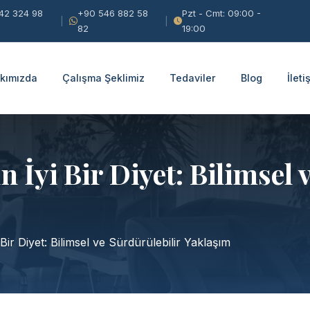
42 324 98
+90 546 882 58
Pzt - Cmt: 09:00 -
82
19:00
kımızda
Çalışma Şeklimiz
Tedaviler
Blog
İleti
 İyi Bir Diyet: Bilimsel 
Bir Diyet: Bilimsel ve Sürdürülebilir Yaklaşım