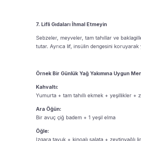
7. Lifli Gıdaları İhmal Etmeyin
Sebzeler, meyveler, tam tahıllar ve baklagi
tutar. Ayrıca lif, insülin dengesini koruyarak
Örnek Bir Günlük Yağ Yakımına Uygun Me
Kahvaltı:
Yumurta + tam tahıllı ekmek + yeşillikler + z
Ara Öğün:
Bir avuç çiğ badem + 1 yeşil elma
Öğle:
Izgara tavuk + kinoalı salata + zeytinyağlı 