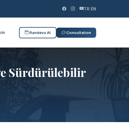
TR
EN
/
şim
Randevu Al
Consultation
ve Sürdürülebilir